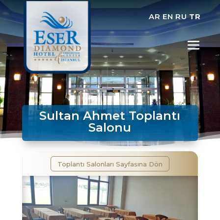
AR
EN
RU
TR
Sultan Ahmet Toplantı
Salonu
Toplantı Salonları Sayfasına Dön