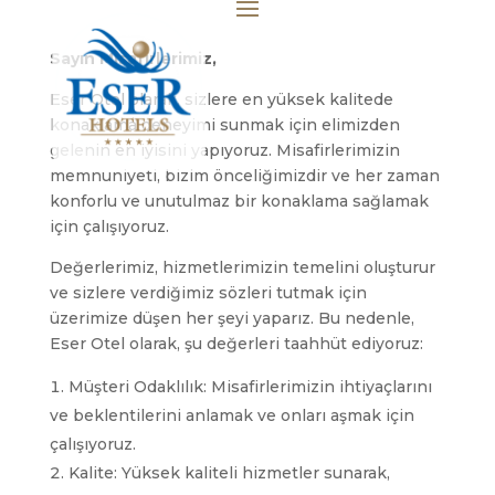
AR
EN
RU
TR
Sayın Misafirlerimiz,
Eser Otel olarak, sizlere en yüksek kalitede
konaklama deneyimi sunmak için elimizden
gelenin en iyisini yapıyoruz. Misafirlerimizin
memnuniyeti, bizim önceliğimizdir ve her zaman
konforlu ve unutulmaz bir konaklama sağlamak
için çalışıyoruz.
Değerlerimiz, hizmetlerimizin temelini oluşturur
ve sizlere verdiğimiz sözleri tutmak için
üzerimize düşen her şeyi yaparız. Bu nedenle,
Eser Otel olarak, şu değerleri taahhüt ediyoruz:
Müşteri Odaklılık: Misafirlerimizin ihtiyaçlarını
ve beklentilerini anlamak ve onları aşmak için
çalışıyoruz.
Kalite: Yüksek kaliteli hizmetler sunarak,