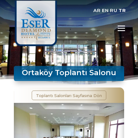
AR
EN
RU
TR
Ortaköy Toplantı Salonu
Toplantı Salonları Sayfasına Dön