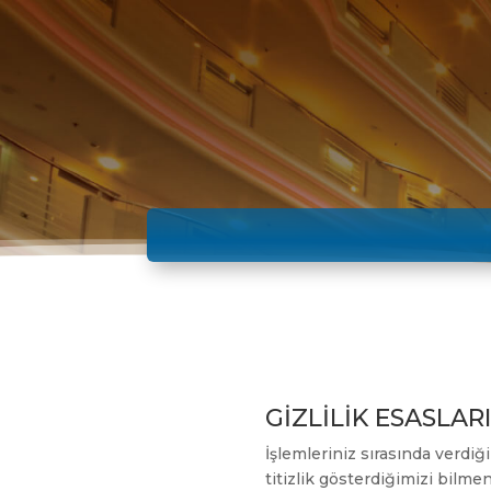
GİZLİLİK ESASLAR
İşlemleriniz sırasında verdiği
titizlik gösterdiğimizi bilmen