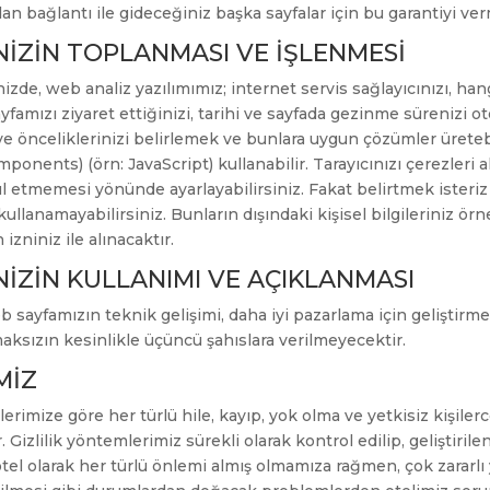
an bağlantı ile gideceğiniz başka sayfalar için bu garantiyi 
İNİZİN TOPLANMASI VE İŞLENMESİ
nizde, web analiz yazılımımız; internet servis sağlayıcınızı, h
ayfamızı ziyaret ettiğinizi, tarihi ve sayfada gezinme sürenizi o
ve önceliklerinizi belirlemek ve bunlara uygun çözümler üreteb
omponents) (örn: JavaScript) kullanabilir. Tarayıcınızı çerezler
ul etmemesi yönünde ayarlayabilirsiniz. Fakat belirtmek ister
kullanamayabilirsiniz. Bunların dışındaki kişisel bilgileriniz ö
izniniz ile alınacaktır.
İNİZİN KULLANIMI VE AÇIKLANMASI
eb sayfamızın teknik gelişimi, daha iyi pazarlama için geliştirme
lmaksızın kesinlikle üçüncü şahıslara verilmeyecektir.
MİZ
lkelerimize göre her türlü hile, kayıp, yok olma ve yetkisiz kişile
 Gizlilik yöntemlerimiz sürekli olarak kontrol edilip, geliştirile
l olarak her türlü önlemi almış olmamıza rağmen, çok zararlı ya