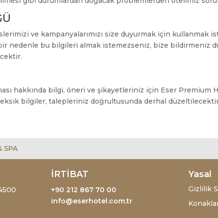
rilmesi gibi durumlardan doğacak problemlerden otelimiz sorum
ĞÜ
rvislerimizi ve kampanyalarımızı size duyurmak için kullanmak is
 bir nedenle bu bilgileri almak istemezseniz, bize bildirmeniz 
ektir.
ılması hakkında bilgi, öneri ve şikayetleriniz için Eser Premium
 eksik bilgiler, talepleriniz doğrultusunda derhal düzeltilecektir
& SPA
İRTİBAT
Yasal
Gizlilik
34500
+90 212 867 70 00
info@eserhotel.com.tr
Konaklam