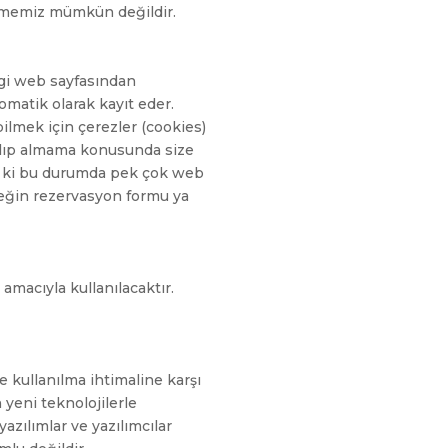
vermemiz mümkün değildir.
angi web sayfasından
tomatik olarak kayıt eder.
ilmek için çerezler (cookies)
i alıp almama konusunda size
iz ki bu durumda pek çok web
rneğin rezervasyon formu ya
 amacıyla kullanılacaktır.
rce kullanılma ihtimaline karşı
n yeni teknolojilerle
zılımlar ve yazılımcılar