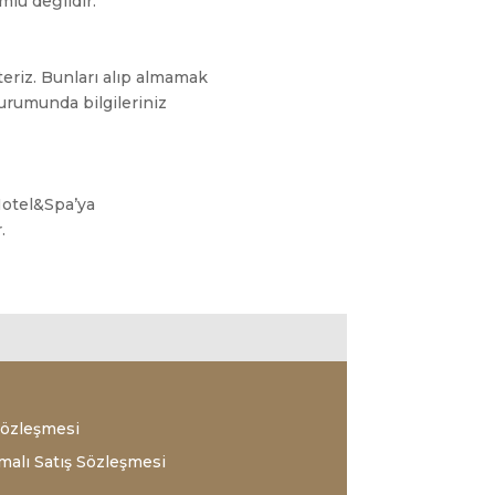
lu değildir.
teriz. Bunları alıp almamak
durumunda bilgileriniz
 Hotel&Spa’ya
.
 Sözleşmesi
alı Satış Sözleşmesi