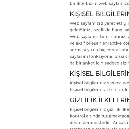
birlikte bizim web sayfamızd
KİŞİSEL BİLGİLER
Web sayfamızı ziyaret ettiği
geldiğinizi, özellikle hangi s
Web sayfamız tercihlerinizi 
ve aktif bileşenler (active c
sorması ya da hiç çerez kab
sayfasını fonksiyonel olarak 
da bir anket için sadece sizin 
KİŞİSEL BİLGİLER
Kişisel bilgileriniz sadece w
Kişisel bilgileriniz izniniz o
GİZLİLİK İLKELERİ
Kişisel bilgileriniz gizlilik i
kontrol altında tutulmaktadır.
desteklenmektedir. Ancak ote