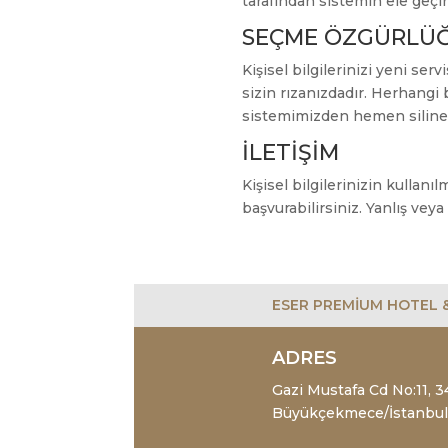
tarafından sistemin ele geçi
SEÇME ÖZGÜRLÜ
Kişisel bilgilerinizi yeni se
sizin rızanızdadır. Herhangi
sistemimizden hemen silinec
İLETİŞİM
Kişisel bilgilerinizin kullan
başvurabilirsiniz. Yanlış veya
ESER PREMİUM HOTEL 
ADRES
Gazi Mustafa Cd No:11, 
Büyükçekmece/İstanbul