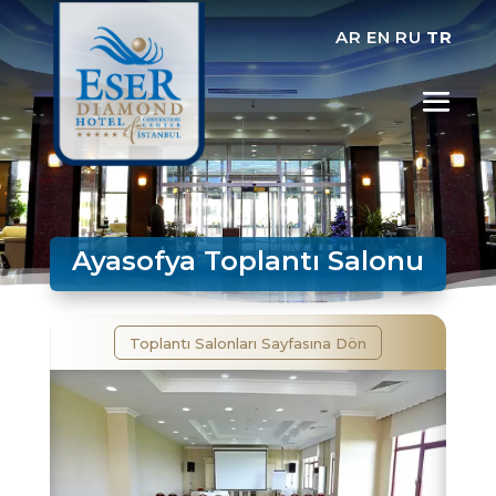
AR
EN
RU
TR
Ayasofya Toplantı Salonu
Toplantı Salonları Sayfasına Dön